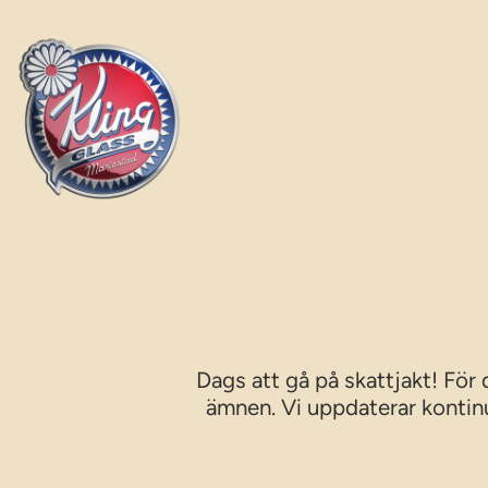
Hoppa
till
innehåll
Dags att gå på skattjakt! För
ämnen. Vi uppdaterar kontinue