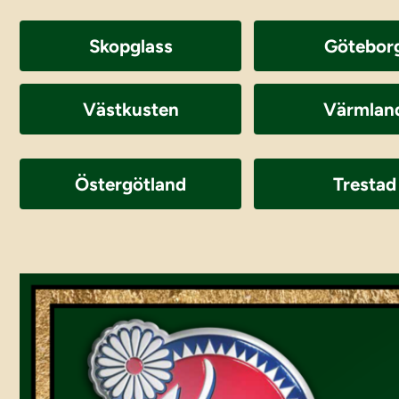
Skopglass
Götebor
Västkusten
Värmlan
Östergötland
Trestad