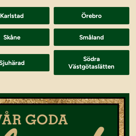
Karlstad
Örebro
Skåne
Småland
Södra
Sjuhärad
Västgötaslätten