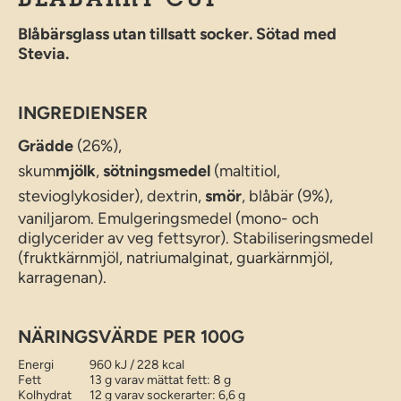
BLÅBÄRRY CUP
Blåbärsglass utan tillsatt socker. Sötad med
Stevia.
INGREDIENSER
Grädde
(26%),
skum
mjölk
,
sötningsmedel
(maltitiol,
stevioglykosider), dextrin,
smör
, blåbär (9%),
vaniljarom. Emulgeringsmedel (mono- och
diglycerider av veg fettsyror). Stabiliseringsmedel
(fruktkärnmjöl, natriumalginat, guarkärnmjöl,
karragenan).
NÄRINGSVÄRDE PER 100G
Energi
960 kJ / 228 kcal
Fett
13 g varav mättat fett: 8 g
Kolhydrat
12 g varav sockerarter: 6,6 g