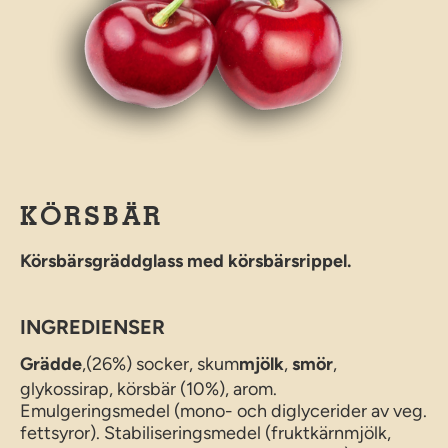
KÖRSBÄR
Körsbärsgräddglass med körsbärsrippel.
INGREDIENSER
Grädde
,(26%) socker, skum
mjölk
,
smör
,
glykossirap, körsbär (10%), arom.
Emulgeringsmedel (mono- och diglycerider av veg.
fettsyror). Stabiliseringsmedel (fruktkärnmjölk,