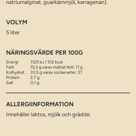
natriumalginat, guarkärnmjöl, karragenan).
VOLYM
5 liter
NÄRINGSVÄRDE PER 100G
Energi
1125 kJ / 312 kcal
Fett
15,3 g varav mättat fett: 11 g
Kolhydrat
33,5 g varav sockerarter: 21
Protein
2,7 g
Salt
0,1 g
ALLERGIINFORMATION
Innehåller laktos, mjölk och grädde.