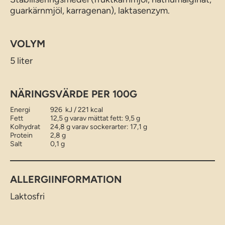
guarkärnmjöl, karragenan), laktasenzym.
VOLYM
5 liter
NÄRINGSVÄRDE PER 100G
Energi
926 kJ / 221 kcal
Fett
12,5 g varav mättat fett: 9,5 g
Kolhydrat
24,8 g varav sockerarter: 17,1 g
Protein
2,8 g
Salt
0,1 g
ALLERGIINFORMATION
Laktosfri