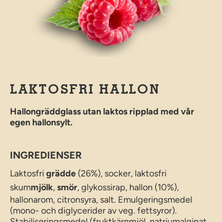
LAKTOSFRI HALLON
Hallongräddglass utan laktos ripplad med vår
egen hallonsylt.
INGREDIENSER
Laktosfri
grädde
(26%), socker, laktosfri
skum
mjölk
,
smör
, glykossirap, hallon (10%),
hallonarom, citronsyra, salt. Emulgeringsmedel
(mono- och diglycerider av veg. fettsyror).
Stabiliseringsmedel (fruktkärnmjöl, natriumalginat,