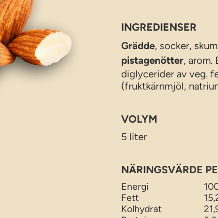
INGREDIENSER
Grädde
, socker, skum
pistagenötter
, arom.
diglycerider av veg. f
(fruktkärnmjöl, natriu
VOLYM
5 liter
NÄRINGSVÄRDE PE
Energi
100
Fett
15,
Kolhydrat
21,