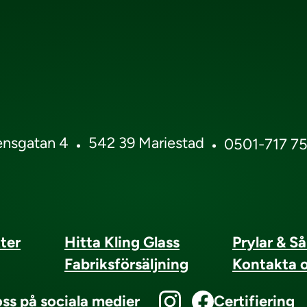
ensgatan 4
542 39 Mariestad
0501-717 7
ter
Hitta Kling Glass
Prylar & S
Fabriksförsäljning
Kontakta 
oss på sociala medier
Certifiering