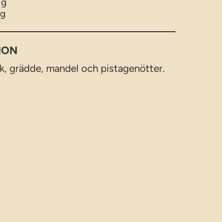
 g
 g
ION
lk, grädde, mandel och pistagenötter.