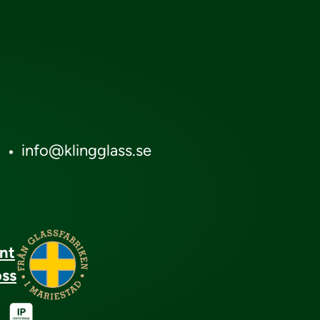
5
info@klingglass.se
ånt
oss