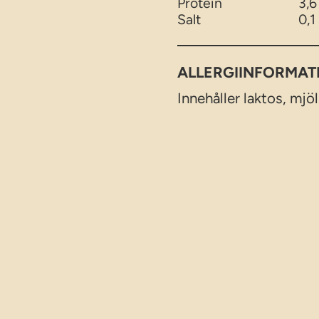
Protein
3,6
Salt
0,1
ALLERGIINFORMAT
Innehåller laktos, mjö