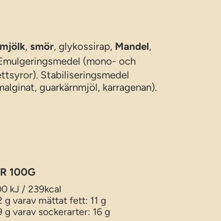
mjölk
,
smör
, glykossirap,
Mandel
,
 Emulgeringsmedel (mono- och
ettsyror). Stabiliseringsmedel
malginat, guarkärnmjöl, karragenan).
R 100G
0 kJ / 239kcal
2 g varav mättat fett: 11 g
9 g varav sockerarter: 16 g