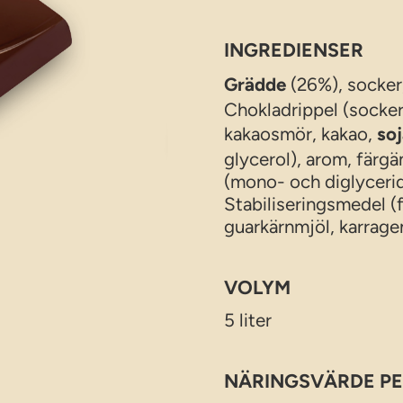
INGREDIENSER
Grädde
(26%), socker
Chokladrippel (socker
kakaosmör, kakao,
so
glycerol), arom, färg
(mono- och diglyceride
Stabiliseringsmedel (f
guarkärnmjöl, karrage
VOLYM
5 liter
NÄRINGSVÄRDE PE