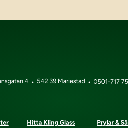
ensgatan 4
542 39 Mariestad
0501-717 7
ter
Hitta Kling Glass
Prylar & S