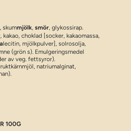
, skum
mjölk
,
smör
, glykossirap.
, kakao, choklad [socker, kakaomassa,
ja
lecitin, mjölkpulver], solrosolja,
ämne (grön s). Emulgeringsmedel
r av veg. fettsyror).
ruktkärnmjöl, natriumalginat,
nan).
R 100G