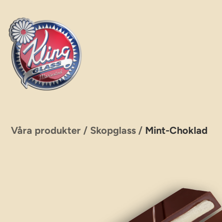
Hoppa
till
innehåll
Våra produkter
/
Skopglass
/
Mint-Choklad