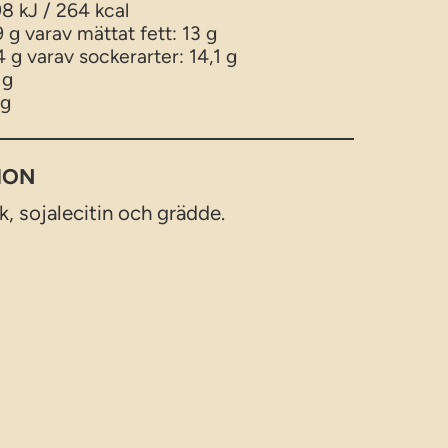
8 kJ / 264 kcal
9 g varav mättat fett: 13 g
4 g varav sockerarter: 14,1 g
 g
 g
ION
lk, sojalecitin och grädde.