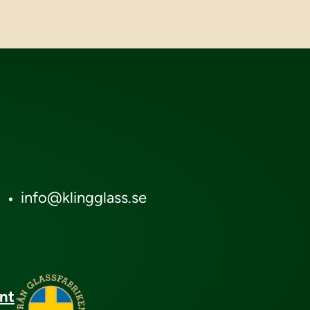
5
info@klingglass.se
ånt