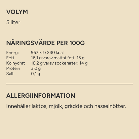
VOLYM
5 liter
NÄRINGSVÄRDE PER 100G
Energi
957 kJ / 230 kcal
Fett
16,1 g varav mättat fett: 13 g
Kolhydrat
18,2 g varav sockerarter: 14 g
Protein
3,0 g
Salt
0,1 g
ALLERGIINFORMATION
Innehåller laktos, mjölk, grädde och hasselnötter.