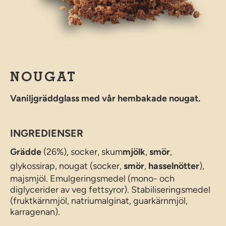
NOUGAT
Vaniljgräddglass med vår hembakade nougat.
INGREDIENSER
Grädde
(26%), socker, skum
mjölk
,
smör
,
glykossirap, nougat (socker,
smör
,
hasselnötter
),
majsmjöl. Emulgeringsmedel (mono- och
diglycerider av veg fettsyror). Stabiliseringsmedel
(fruktkärnmjöl, natriumalginat, guarkärnmjöl,
karragenan).