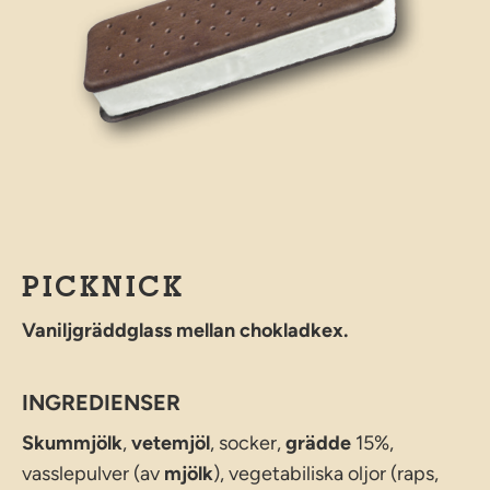
PICKNICK
Vaniljgräddglass mellan chokladkex.
INGREDIENSER
Skummjölk
,
vetemjöl
, socker,
grädde
15%,
vasslepulver (av
mjölk
), vegetabiliska oljor (raps,