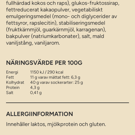
fullhärdad kokos och raps), glukos-fruktossirap,
fettreducerat kakaopulver, vegetabiliskt
emulgeringsmedel (mono- och diglycerider av
fettsyror, rapslecitin), stabiliseringsmedel
(fruktkärnmjöl, guarkärnmjöl, karragenan),
bakpulver (natriumkarbonater), salt, mald
vaniljstång, vaniljarom.
NÄRINGSVÄRDE PER 100G
Energi
1150 kJ / 290 kcal
Fett
11 g varav mättat fett: 6,3 g
Kolhydrat
40 g varav sockerarter: 25 g
Protein
4,3 g
Salt
0,41 g
ALLERGIINFORMATION
Innehåller laktos, mjölkprotein och gluten.