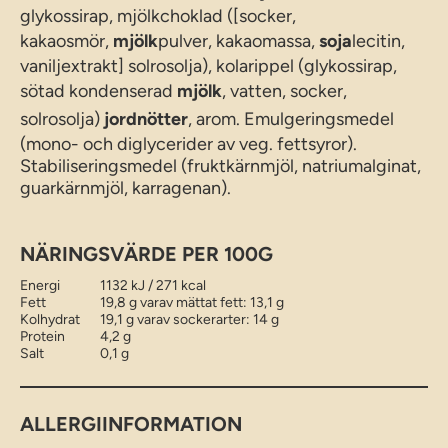
glykossirap, mjölkchoklad ([socker,
kakaosmör,
mjölk
pulver, kakaomassa,
soja
lecitin,
vaniljextrakt] solrosolja), kolarippel (glykossirap,
sötad kondenserad
mjölk
, vatten, socker,
solrosolja)
jordnötter
, arom. Emulgeringsmedel
(mono- och diglycerider av veg. fettsyror).
Stabiliseringsmedel (fruktkärnmjöl, natriumalginat,
guarkärnmjöl, karragenan).
NÄRINGSVÄRDE PER 100G
Energi
1132 kJ / 271 kcal
Fett
19,8 g varav mättat fett: 13,1 g
Kolhydrat
19,1 g varav sockerarter: 14 g
Protein
4,2 g
Salt
0,1 g
ALLERGIINFORMATION