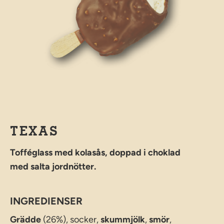
TEXAS
Tofféglass med kolasås, doppad i choklad
med salta jordnötter.
INGREDIENSER
Grädde
(26%), socker,
skummjölk
,
smör
,