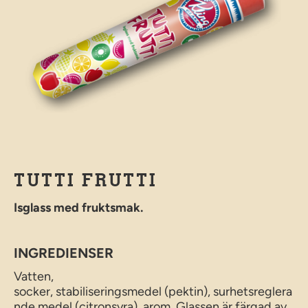
TUTTI FRUTTI
Isglass med fruktsmak.
INGREDIENSER
Vatten,
socker, stabiliseringsmedel (pektin), surhetsreglera
nde medel (citronsyra), arom. Glassen är färgad av