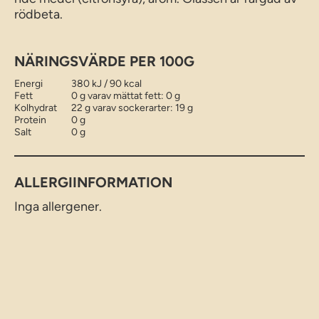
rödbeta.
NÄRINGSVÄRDE PER 100G
Energi
380 kJ / 90 kcal
Fett
0 g varav mättat fett: 0 g
Kolhydrat
22 g varav sockerarter: 19 g
Protein
0 g
Salt
0 g
ALLERGIINFORMATION
Inga allergener.