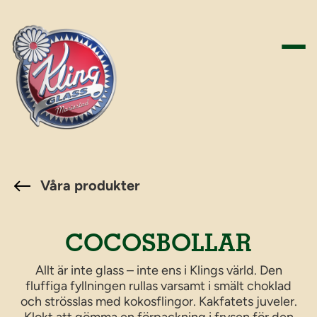
Hoppa
till
innehåll
Våra produkter
COCOSBOLLAR
Allt är inte glass – inte ens i Klings värld. Den
fluffiga fyllningen rullas varsamt i smält choklad
och strösslas med kokosflingor. Kakfatets juveler.