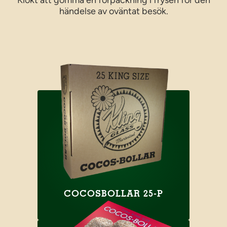
Klokt att gömma en förpackning i frysen för den
händelse av oväntat besök.
COCOSBOLLAR 25-P